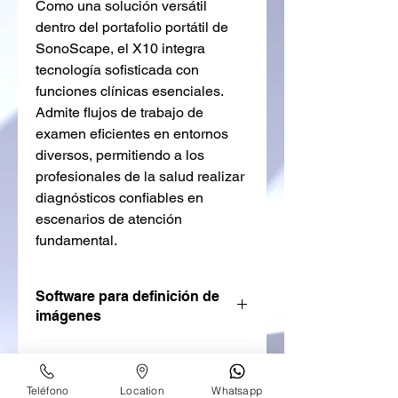
Como una solución versátil
dentro del portafolio portátil de
SonoScape, el X10 integra
tecnología sofisticada con
funciones clínicas esenciales.
Admite flujos de trabajo de
examen eficientes en entornos
diversos, permitiendo a los
profesionales de la salud realizar
diagnósticos confiables en
escenarios de atención
fundamental.
Software para definición de
imágenes
Bright Flow
Características
Bright Flow proporciona una
visualización del flujo Doppler Color
Teléfono
Location
Whatsapp