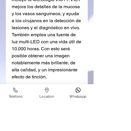
mejora los detalles de la mucosa
y los vasos sanguíneos, y ayuda
a los cirujanos en la detección de
lesiones y el diagnóstico en vivo.
También emplea una fuente de
luz multi-LED con una vida útil de
10.000 horas. Con esto será
posible obtener una imagen
notablemente más brillante, de
alta calidad, y un impresionante
efecto de tinción.
Características
Teléfono
Location
Whatsapp
Cabezal de cámara
El portafolio de Rigid Scope
Sensor de imagen 3-CMOS
Objetivo focal 16-32mm
Emparejamiento con sistema
Zoom óptico 2X
Monitor médico
2K/4K
Botones personalizables