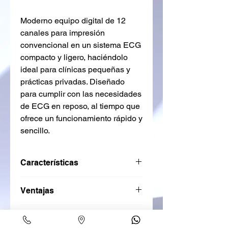
Moderno equipo digital de 12
canales para impresión
convencional en un sistema ECG
compacto y ligero, haciéndolo
ideal para clínicas pequeñas y
prácticas privadas. Diseñado
para cumplir con las necesidades
de ECG en reposo, al tiempo que
ofrece un funcionamiento rápido y
sencillo.
Características
●
Procesamiento de ECG de alta
Ventajas
resolución:
Mediciones precisas y
fiables.
● Interpretación automática.
●
Trazado de ECG avanzado:
Filtrado
Beneficios
● Mediciones de QRS y ECG con
en línea y corrección automatizada