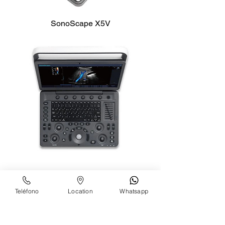
SonoScape X5V
SonoScape E2V
Teléfono
Location
Whatsapp